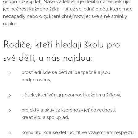
osobní rozvoj dětí. Naše vzdělávání je flexibilní a respektuje
jedinečnost každého žáka – ať už se jedná o děti, které jinde
nezapadly, nebo o ty, které chtějí rozvíjet své silné stránky
naplno.
Rodiče, kteří hledají školu pro
své děti, u nás najdou:
prostředí, kde se děti cítí bezpečně a jsou
podporovány,
učitele, kteří věnují pozornost každému žákovi,
projekty a aktivity, které rozvíjejí dovednosti,
kreativitu a spolupráci,
komunitu, kde se děti učí žít ve vzájemném respektu