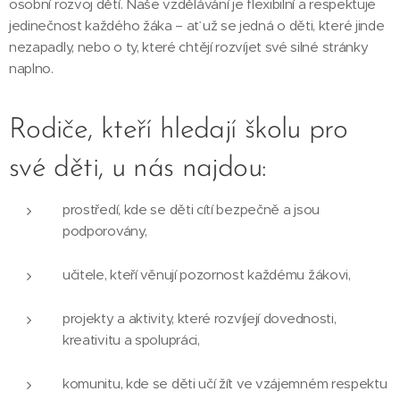
osobní rozvoj dětí. Naše vzdělávání je flexibilní a respektuje
jedinečnost každého žáka – ať už se jedná o děti, které jinde
nezapadly, nebo o ty, které chtějí rozvíjet své silné stránky
naplno.
Rodiče, kteří hledají školu pro
své děti, u nás najdou:
prostředí, kde se děti cítí bezpečně a jsou
podporovány,
učitele, kteří věnují pozornost každému žákovi,
projekty a aktivity, které rozvíjejí dovednosti,
kreativitu a spolupráci,
komunitu, kde se děti učí žít ve vzájemném respektu